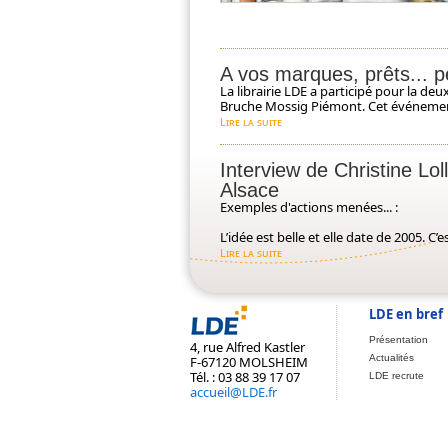
A vos marques, prêts... p
La librairie LDE a participé pour la d
Bruche Mossig Piémont. Cet événement 
Lire la suite
Interview de Christine Lo
Alsace
Exemples d'actions menées... :
L’idée est belle et elle date de 2005. C’e
Lire la suite
LDE en bref
Présentation
4, rue Alfred Kastler
Actualités
F-67120 MOLSHEIM
Tél. : 03 88 39 17 07
LDE recrute
accueil@LDE.fr