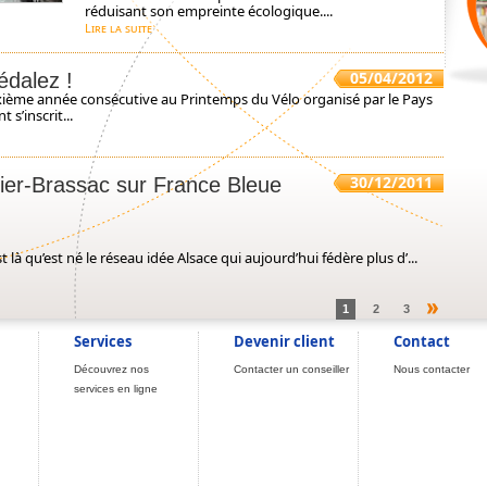
réduisant son empreinte écologique....
Lire la suite
05/04/2012
édalez !
euxième année consécutive au Printemps du Vélo organisé par le Pays
s’inscrit...
30/12/2011
llier-Brassac sur France Bleue
st là qu’est né le réseau idée Alsace qui aujourd’hui fédère plus d’...
1
2
3
Services
Devenir client
Contact
Découvrez nos
Contacter un conseiller
Nous contacter
services en ligne