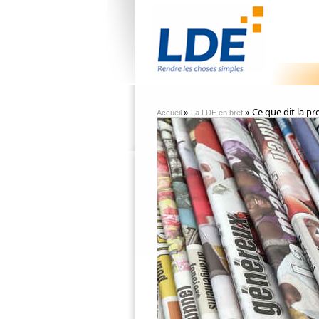
»
» Ce que dit la pr
Accueil
La LDE en bref