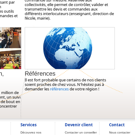
commande sur mesure. Réservée aux
ssant par
collectivités, elle permet de contrôler, valider et
n
transmettre les devis et commandes aux
s outils
différents interlocuteurs (enseignant, direction de
mmandes et
l’école, mairie).
n,
Références
Il est fort probable que certains de nos clients
soient proches de chez vous. N'hésitez pas à
demander les
références
de votre région !
 million de
nt, un suivi
 de bout en
concentrer
Services
Devenir client
Contact
Découvrez nos
Contacter un conseiller
Nous contacter