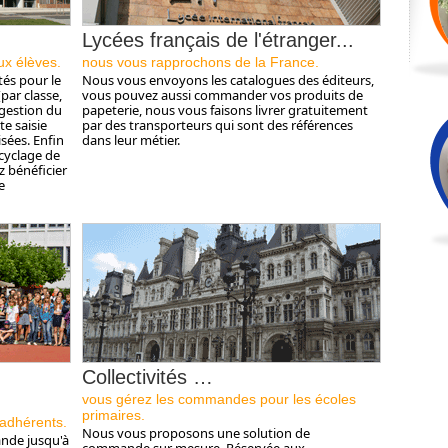
Lycées français de l'étranger...
ux élèves.
nous vous rapprochons de la France.
és pour le
Nous vous envoyons les catalogues des éditeurs,
par classe,
vous pouvez aussi commander vos produits de
 gestion du
papeterie, nous vous faisons livrer gratuitement
e saisie
par des transporteurs qui sont des références
sées. Enfin
dans leur métier.
cyclage de
z bénéficier
e
Collectivités …
vous gérez les commandes pour les écoles
primaires.
adhérents.
Nous vous proposons une solution de
nde jusqu'à